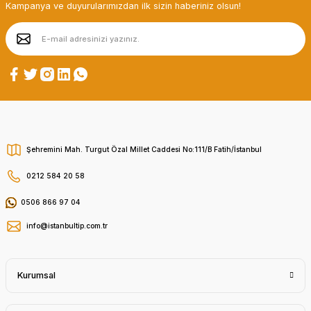
Kampanya ve duyurularımızdan ilk sizin haberiniz olsun!
Şehremini Mah. Turgut Özal Millet Caddesi No:111/B Fatih/İstanbul
0212 584 20 58
0506 866 97 04
info@istanbultip.com.tr
Kurumsal