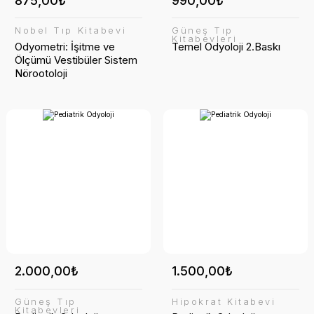
875,00₺
990,00₺
Nobel Tıp Kitabevi
Güneş Tıp
Kitabevleri
Odyometri: İşitme ve
Temel Odyoloji 2.Baskı
Ölçümü Vestibüler Sistem
Nörootoloji
2.000,00₺
1.500,00₺
Güneş Tıp
Hipokrat Kitabevi
Kitabevleri