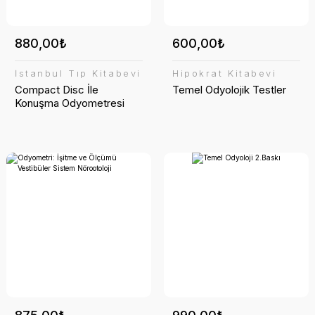
880,00₺
600,00₺
İstanbul Tıp Kitabevi
Hipokrat Kitabevi
Compact Disc İle
Temel Odyolojik Testler
Konuşma Odyometresi