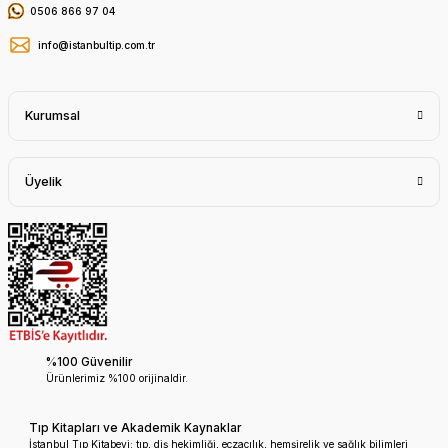
0506 866 97 04
info@istanbultip.com.tr
Kurumsal
Üyelik
%100 Güvenilir
Ürünlerimiz %100 orijinaldir.
Tıp Kitapları ve Akademik Kaynaklar
İstanbul Tıp Kitabevi; tıp, diş hekimliği, eczacılık, hemşirelik ve sağlık bilimleri