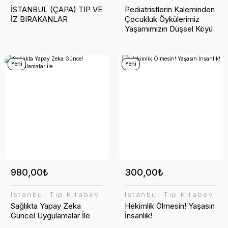
İSTANBUL (ÇAPA) TIP VE
Pediatristlerin Kaleminden
İZ BIRAKANLAR
Çocukluk Öykülerimiz
Yaşamımızın Düşsel Köyü
Yeni
Yeni
980,00₺
300,00₺
İstanbul Tıp Kitabevi
İstanbul Tıp Kitabevi
Sağlıkta Yapay Zeka
Hekimlik Ölmesin! Yaşasın
Güncel Uygulamalar İle
İnsanlık!