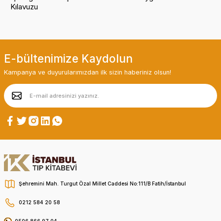
Kılavuzu
E-bültenimize Kaydolun
Kampanya ve duyurularımızdan ilk sizin haberiniz olsun!
Şehremini Mah. Turgut Özal Millet Caddesi No:111/B Fatih/İstanbul
0212 584 20 58