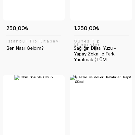
250,00₺
1.250,00₺
İstanbul Tıp Kitabevi
Güneş Tıp
Kitabevleri
Ben Nasıl Geldim?
Sağlığın Dijital Yüzü -
Yapay Zeka İle Fark
Yaratmak (TÜM
ZAMANLARIN ÇOK
SATAN KİTABI)