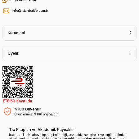
0506 866 97 04
info@istanbultip.com.tr
Kurumsal
Üyelik
%100 Güvenilir
Ürünlerimiz %100 orijinaldir.
Tıp Kitapları ve Akademik Kaynaklar
İstanbul Tıp Kitabevi; tıp, diş hekimliği, eczacılık, hemşirelik ve sağlık bilimleri
alanlarında güncel ders kitapları, uzmanlık kaynakları ve akademik yayınları