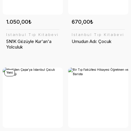
yetetik
1.050,00₺
670,00₺
İstanbul Tıp Kitabevi
İstanbul Tıp Kitabevi
5N1K Gözüyle Kur'an'a
Umudun Adı: Çocuk
Yolculuk
alıkları
Yeni