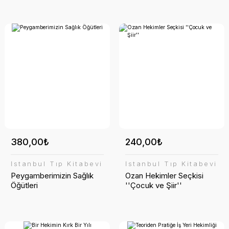
380,00₺
240,00₺
İstanbul Tıp Kitabevi
İstanbul Tıp Kitabevi
Peygamberimizin Sağlık
Ozan Hekimler Seçkisi
Öğütleri
''Çocuk ve Şiir''