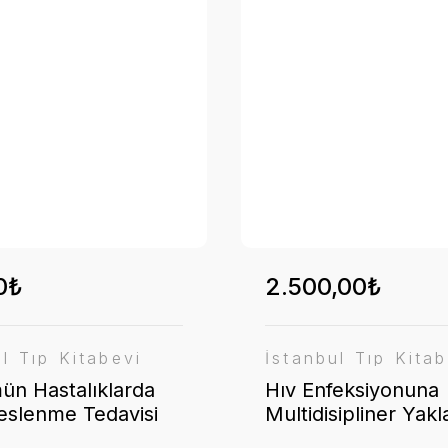
0₺
2.500,00₺
ul Tıp Kitabevi
İstanbul Tıp Kitab
ün Hastalıklarda
Hıv Enfeksiyonuna
eslenme Tedavisi
Multidisipliner Yak