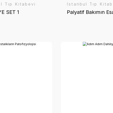
ul Tıp Kitabevi
İstanbul Tıp Kitab
YE SET 1
Palyatif Bakımın Esa