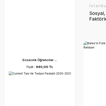
İstanb
Sosyal,
Faktörl
Tarihi 
Tarihi
Eczacılık Öğrenciler ...
Fiyat :
640,00 TL