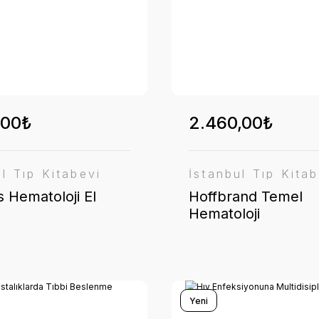
,00₺
2.460,00₺
ul Tıp Kitabevi
İstanbul Tıp Kitab
s Hematoloji El
Hoffbrand Temel
Hematoloji
Yeni