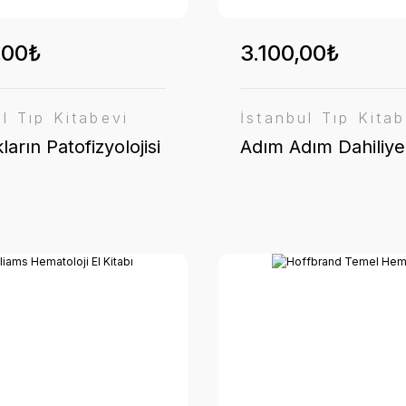
,00₺
3.100,00₺
ul Tıp Kitabevi
İstanbul Tıp Kitab
ların Patofizyolojisi
Adım Adım Dahiliye