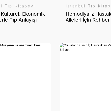
ul Tıp Kitabevi
İstanbul Tıp Kitab
 Kültürel, Ekonomik
Hemodiyaliz Hastal
erle Tıp Anlayışı
Aileleri İçin Rehber
ve Diş Hekimliği