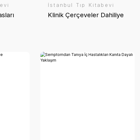
evi
İstanbul Tıp Kitabevi
sları
Klinik Çerçeveler Dahiliye