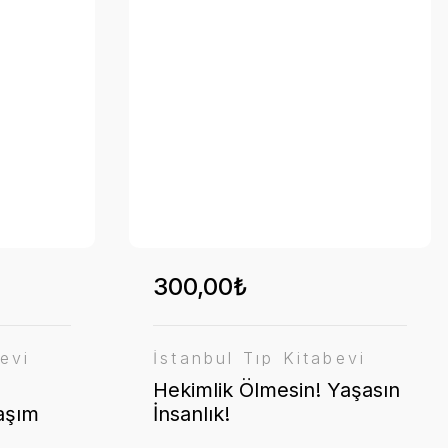
300,00₺
evi
İstanbul Tıp Kitabevi
Hekimlik Ölmesin! Yaşasın
laşım
İnsanlık!