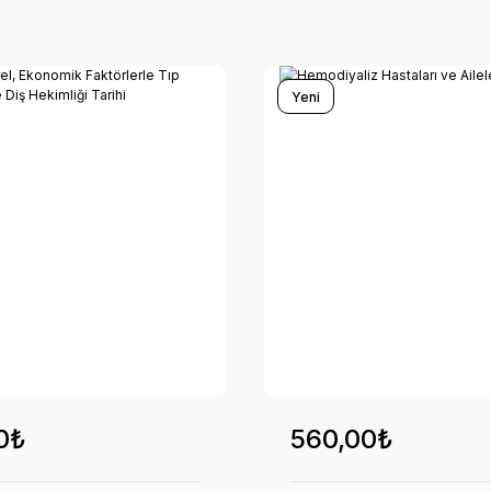
Yeni
0₺
560,00₺