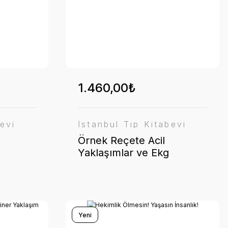
1.460,00₺
evi
İstanbul Tıp Kitabevi
Örnek Reçete Acil
Yaklaşımlar ve Ekg
Örnekleri Cep Kitabı
Yeni