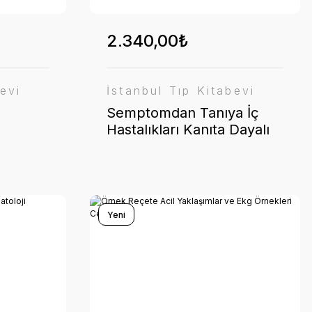
2.340,00₺
evi
İstanbul Tıp Kitabevi
Semptomdan Tanıya İç
Hastalıkları Kanıta Dayalı
Yaklaşım
Yeni