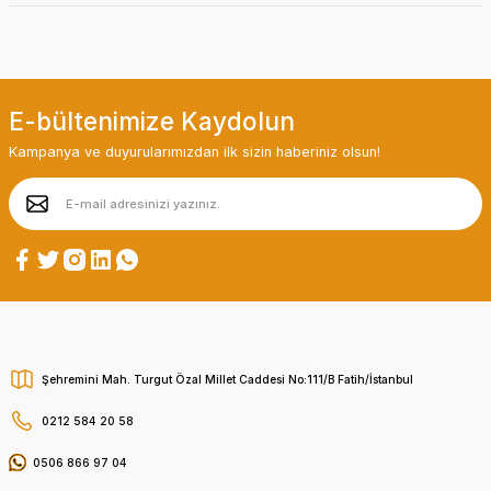
E-bültenimize Kaydolun
Kampanya ve duyurularımızdan ilk sizin haberiniz olsun!
Şehremini Mah. Turgut Özal Millet Caddesi No:111/B Fatih/İstanbul
0212 584 20 58
0506 866 97 04