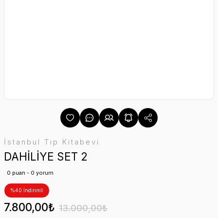
İstanbul Tıp Kitabevi
DAHİLİYE SET 2
0 puan - 0 yorum
%40 İndirimli
7.800,00₺
13.000,00₺