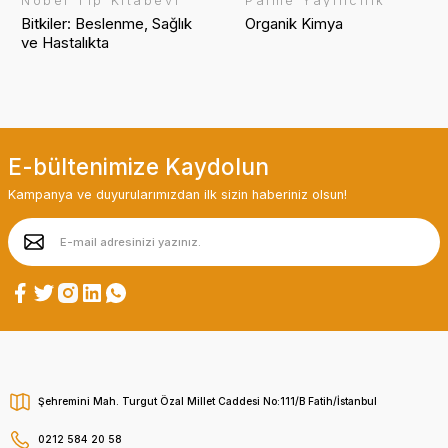
Nobel Tıp Kitabevi
Palme Yayıncılık
Bitkiler: Beslenme, Sağlık
Organik Kimya
ve Hastalıkta
E-bültenimize Kaydolun
Kampanya ve duyurularımızdan ilk sizin haberiniz olsun!
Şehremini Mah. Turgut Özal Millet Caddesi No:111/B Fatih/İstanbul
0212 584 20 58