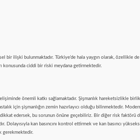
sel bir ilişki bulunmaktadır. Türkiye’de hala yaygın olarak, özellikle
rı konusunda ciddi bir riski meydana getirmektedir.
lişiminde önemli katkı sağlamaktadır. Şişmanlık hareketsizlikle birlikt
astalık için şişmanlığın zemin hazırlayıcı olduğu bilinmektedir. Moder
e dikkat edersek, bu sorunun önüne geçebiliriz. Bir diğer risk faktörü 
ır. Dolayısıyla kan basıncını kontrol ettirmek ve kan basıncı yükse
ak gerekmektedir.