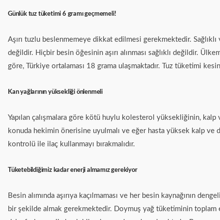
Günlük tuz tüketimi 6 gramı geçmemeli!
Aşırı tuzlu beslenmemeye dikkat edilmesi gerekmektedir. Sağlıklı v
değildir. Hiçbir besin öğesinin aşırı alınması sağlıklı değildir. Ü
göre, Türkiye ortalaması 18 grama ulaşmaktadır. Tuz tüketimi kesinli
Kan yağlarının yüksekliği önlenmeli
Yapılan çalışmalara göre kötü huylu kolesterol yüksekliğinin, kalp 
konuda hekimin önerisine uyulmalı ve eğer hasta yüksek kalp ve dam
kontrolü ile ilaç kullanmayı bırakmalıdır.
Tüketebildiğimiz kadar enerji almamız gerekiyor
Besin alımında aşırıya kaçılmaması ve her besin kaynağının dengeli
bir şekilde almak gerekmektedir. Doymuş yağ tüketiminin toplam en