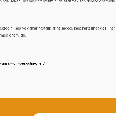
nında, şekerli besinlerin tüketimini de azaltmak son derece önemlidir.
ktedir. Kalp ve damar hastalıklarına sadece kalp haftasında değil he
ermek önemlidir.
orumak-icin-bes-altin-oneri/