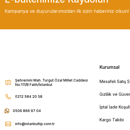
Kampanya ve duyurularımızdan ilk sizin haberiniz olsun!
Kurumsal
Şehremini Mah. Turgut Özal Millet Caddesi
Mesafeli Satış 
No:111/B Fatih/İstanbul
Gizlilik ve Güven
0212 584 20 58
İptal İade Koşull
0506 866 97 04
Kargo Takibi
info@istanbultip.com.tr