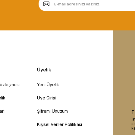
Üyelik
Sözleşmesi
Yeni Üyelik
lik
Üye Girişi
ari
Şifremi Unuttum
T
İs
sa
Kişisel Veriler Politikası
ka