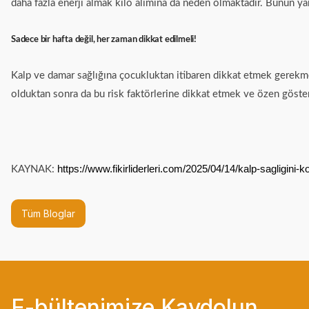
daha fazla enerji almak kilo alımına da neden olmaktadır. Bunun ya
Sadece bir hafta değil, her zaman dikkat edilmeli!
Kalp ve damar sağlığına çocukluktan itibaren dikkat etmek gerekme
olduktan sonra da bu risk faktörlerine dikkat etmek ve özen göst
https://www.fikirliderleri.com/2025/04/14/kalp-sagligini-k
KAYNAK:
Tüm Bloglar
E-bültenimize Kaydolun