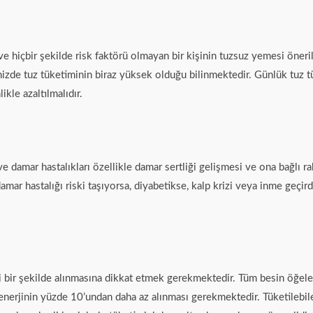
e hiçbir şekilde risk faktörü olmayan bir kişinin tuzsuz yemesi öneri
lkemizde tuz tüketiminin biraz yüksek olduğu bilinmektedir. Günlük tuz
kle azaltılmalıdır.
ve damar hastalıkları özellikle damar sertliği gelişmesi ve ona bağlı r
ar hastalığı riski taşıyorsa, diyabetikse, kalp krizi veya inme geçir
 bir şekilde alınmasına dikkat etmek gerekmektedir. Tüm besin öğelerin
erjinin yüzde 10’undan daha az alınması gerekmektedir. Tüketilebile