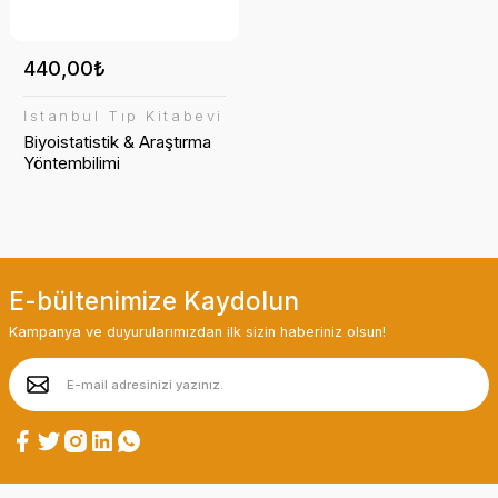
440,00₺
İstanbul Tıp Kitabevi
Biyoistatistik & Araştırma
Yöntembilimi
E-bültenimize Kaydolun
Kampanya ve duyurularımızdan ilk sizin haberiniz olsun!