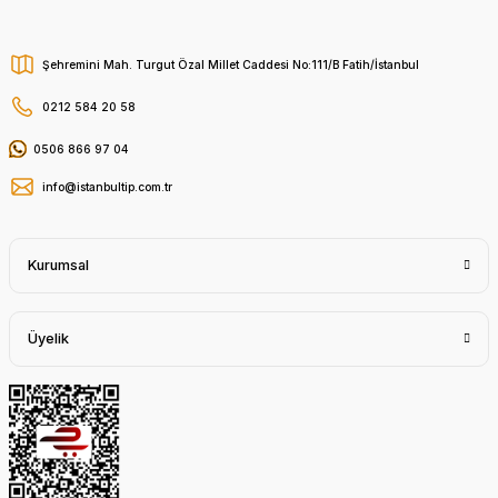
Şehremini Mah. Turgut Özal Millet Caddesi No:111/B Fatih/İstanbul
0212 584 20 58
0506 866 97 04
info@istanbultip.com.tr
Kurumsal
Üyelik