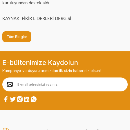
kuruluşundan destek aldı.
KAYNAK: FİKİR LİDERLERİ DERGİSİ
Tüm Bloglar
E-bültenimize Kaydolun
Kampanya ve duyurularımızdan ilk sizin haberiniz olsun!