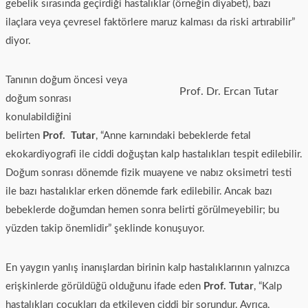
gebelik sırasında geçirdiği hastalıklar (örneğin diyabet), bazı
ilaçlara veya çevresel faktörlere maruz kalması da riski artırabilir”
diyor.
Tanının doğum öncesi veya
Prof. Dr. Ercan Tutar
doğum sonrası
konulabildiğini
belirten
Prof. Tutar
, “Anne karnındaki bebeklerde fetal
ekokardiyografi ile ciddi doğuştan kalp hastalıkları tespit edilebilir.
Doğum sonrası dönemde fizik muayene ve nabız oksimetri testi
ile bazı hastalıklar erken dönemde fark edilebilir. Ancak bazı
bebeklerde doğumdan hemen sonra belirti görülmeyebilir; bu
yüzden takip önemlidir” şeklinde konuşuyor.
En yaygın yanlış inanışlardan birinin kalp hastalıklarının yalnızca
erişkinlerde görüldüğü olduğunu ifade eden
Prof. Tutar
, “Kalp
hastalıkları çocukları da etkileyen ciddi bir sorundur. Ayrıca,