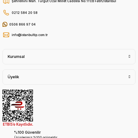
Şehremini Mah. Turgut Özal Millet Caddesi No:111/B Fatih/İstanbul
0212 584 20 58
0506 866 97 04
info@istanbultip.com.tr
Kurumsal
Üyelik
%100 Güvenilir
Ürünlerimiz %100 orijinaldir.