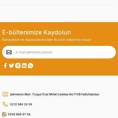
E-bültenimize Kaydolun
Kampanya ve duyurularımızdan ilk sizin haberiniz olsun!
Şehremini Mah. Turgut Özal Millet Caddesi No:111/B Fatih/İstanbul
0212 584 20 58
0506 866 97 04