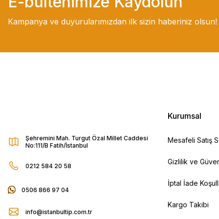
E-bültenimize Kaydolun
Kampanya ve duyurularımızdan ilk sizin haberiniz olsun!
Kurumsal
Şehremini Mah. Turgut Özal Millet Caddesi
Mesafeli Satış 
No:111/B Fatih/İstanbul
Gizlilik ve Güven
0212 584 20 58
İptal İade Koşull
0506 866 97 04
Kargo Takibi
info@istanbultip.com.tr