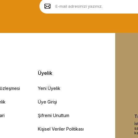
Üyelik
Sözleşmesi
Yeni Üyelik
lik
Üye Girişi
ari
Şifremi Unuttum
T
İs
sa
Kişisel Veriler Politikası
ka