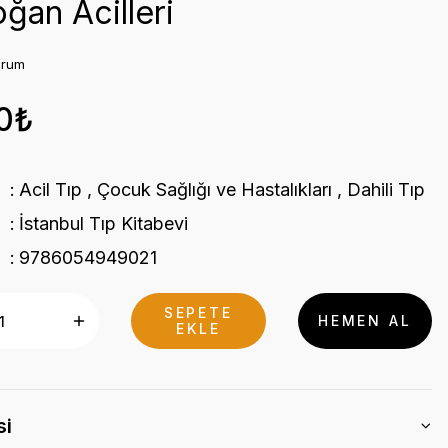
ğan Acilleri
orum
0₺
Acil Tıp
,
Çocuk Sağlığı ve Hastalıkları
,
Dahili Tıp
İstanbul Tıp Kitabevi
9786054949021
SEPETE
HEMEN AL
EKLE
si