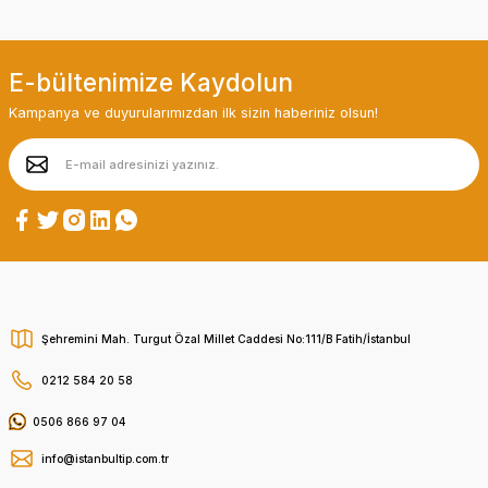
E-bültenimize Kaydolun
Kampanya ve duyurularımızdan ilk sizin haberiniz olsun!
Şehremini Mah. Turgut Özal Millet Caddesi No:111/B Fatih/İstanbul
0212 584 20 58
0506 866 97 04
info@istanbultip.com.tr