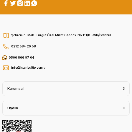
Şehremini Mah. Turgut Özal Millet Caddesi No:111/B Fatih/İstanbul
0212 584 20 58
0506 866 97 04
info@istanbultip.com.tr
Kurumsal
Üyelik