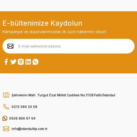
E-bültenimize Kaydolun
Kampanya ve duyurularımızdan ilk sizin haberiniz olsun!
Şehremini Mah. Turgut Özal Millet Caddesi No:111/B Fatih/İstanbul
0212 584 20 58
0506 866 97 04
info@istanbultip.com.tr