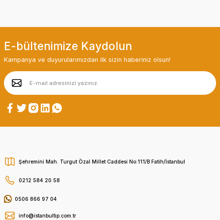
E-bültenimize Kaydolun
Kampanya ve duyurularımızdan ilk sizin haberiniz olsun!
Şehremini Mah. Turgut Özal Millet Caddesi No:111/B Fatih/İstanbul
0212 584 20 58
0506 866 97 04
info@istanbultip.com.tr