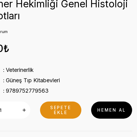
ner Hekimliği Genel Histoloji
tları
orum
0₺
Veterinerlik
Güneş Tıp Kitabevleri
9789752779563
SEPETE
HEMEN AL
EKLE