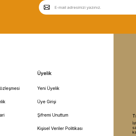
Üyelik
Sözleşmesi
Yeni Üyelik
lik
Üye Girişi
ari
Şifremi Unuttum
T
İs
sa
Kişisel Veriler Politikası
ka