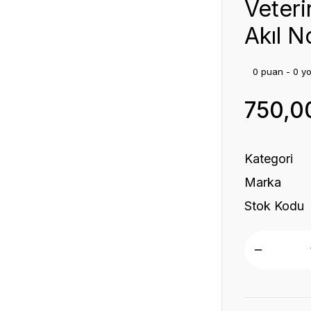
Veteri
Akıl No
0 puan - 0 y
750,0
Kategori
Marka
Stok Kodu