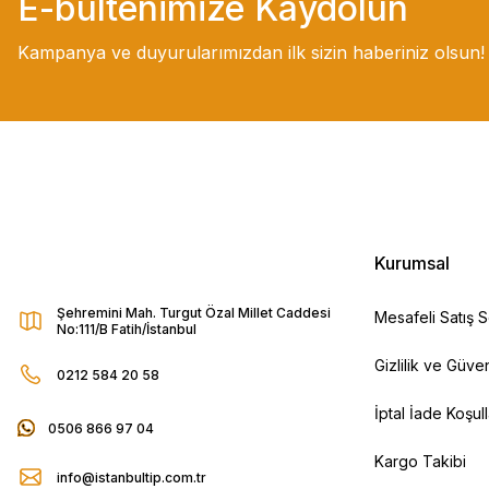
E-bültenimize Kaydolun
Kampanya ve duyurularımızdan ilk sizin haberiniz olsun!
Kurumsal
Şehremini Mah. Turgut Özal Millet Caddesi
Mesafeli Satış 
No:111/B Fatih/İstanbul
Gizlilik ve Güven
0212 584 20 58
İptal İade Koşull
0506 866 97 04
Kargo Takibi
info@istanbultip.com.tr