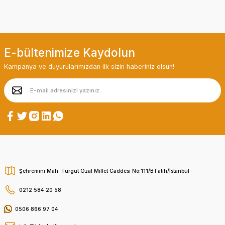
E-bültenimize Kaydolun
Kampanya ve duyurularımızdan ilk sizin haberiniz olsun!
Şehremini Mah. Turgut Özal Millet Caddesi No:111/B Fatih/İstanbul
0212 584 20 58
0506 866 97 04