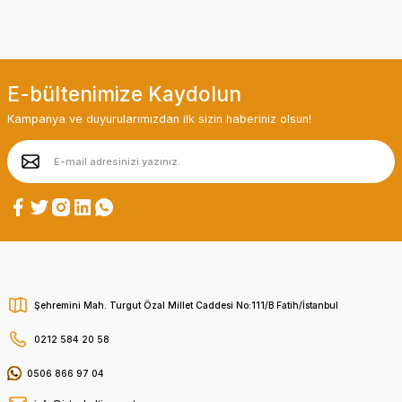
E-bültenimize Kaydolun
Kampanya ve duyurularımızdan ilk sizin haberiniz olsun!
Şehremini Mah. Turgut Özal Millet Caddesi No:111/B Fatih/İstanbul
0212 584 20 58
0506 866 97 04