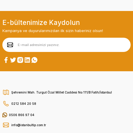
E-bültenimize Kaydolun
Kampanya ve duyurularımızdan ilk sizin haberiniz olsun!
Şehremini Mah. Turgut Özal Millet Caddesi No:111/B Fatih/İstanbul
0212 584 20 58
0506 866 97 04
info@istanbultip.com.tr