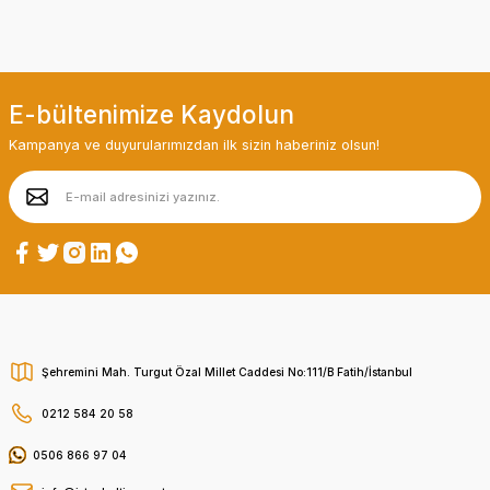
E-bültenimize Kaydolun
Kampanya ve duyurularımızdan ilk sizin haberiniz olsun!
Şehremini Mah. Turgut Özal Millet Caddesi No:111/B Fatih/İstanbul
0212 584 20 58
0506 866 97 04