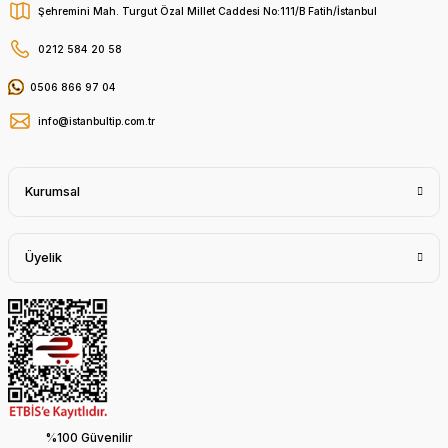
Şehremini Mah. Turgut Özal Millet Caddesi No:111/B Fatih/İstanbul
0212 584 20 58
0506 866 97 04
info@istanbultip.com.tr
Kurumsal
Üyelik
%100 Güvenilir