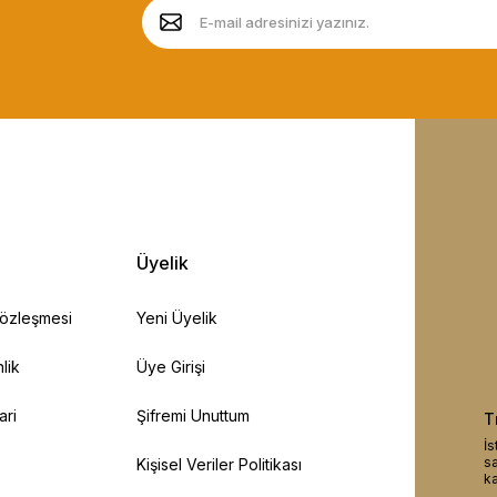
Üyelik
Sözleşmesi
Yeni Üyelik
lik
Üye Girişi
ari
Şifremi Unuttum
T
İs
sa
Kişisel Veriler Politikası
ka