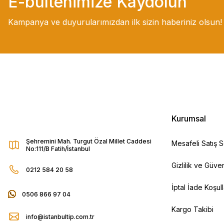
E-bültenimize Kaydolun
Kampanya ve duyurularımızdan ilk sizin haberiniz olsun!
Kurumsal
Şehremini Mah. Turgut Özal Millet Caddesi
Mesafeli Satış 
No:111/B Fatih/İstanbul
Gizlilik ve Güven
0212 584 20 58
İptal İade Koşull
0506 866 97 04
Kargo Takibi
info@istanbultip.com.tr