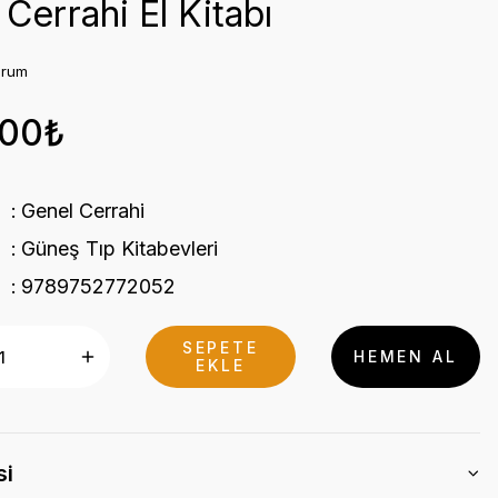
Cerrahi El Kitabı
orum
,00₺
Genel Cerrahi
Güneş Tıp Kitabevleri
9789752772052
SEPETE
HEMEN AL
EKLE
si