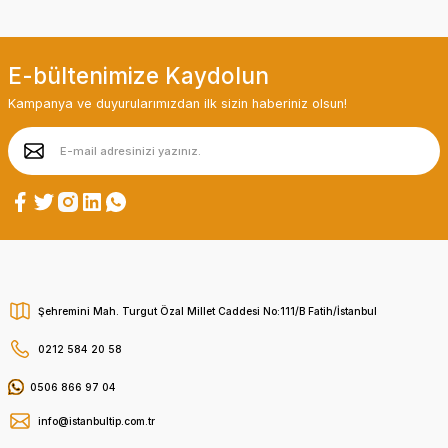
E-bültenimize Kaydolun
Kampanya ve duyurularımızdan ilk sizin haberiniz olsun!
Şehremini Mah. Turgut Özal Millet Caddesi No:111/B Fatih/İstanbul
0212 584 20 58
0506 866 97 04
info@istanbultip.com.tr