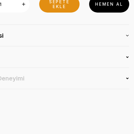
SEPETE
HEMEN AL
EKLE
si
 Deneyimi