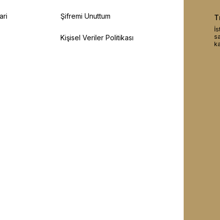
ari
Şifremi Unuttum
T
İs
sa
Kişisel Veriler Politikası
ka