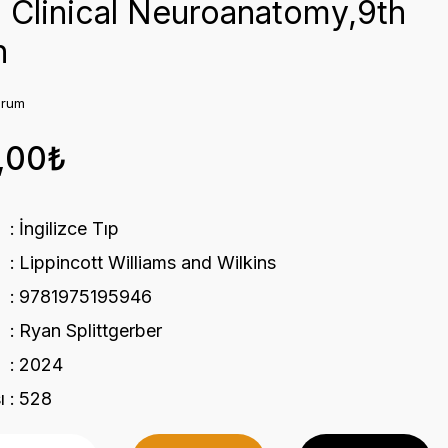
s Clinical Neuroanatomy,9th
n
orum
,00₺
İngilizce Tıp
Lippincott Williams and Wilkins
9781975195946
Ryan Splittgerber
2024
ı
528