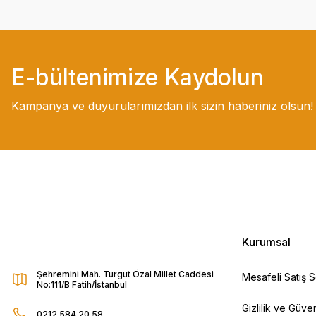
E-bültenimize Kaydolun
Kampanya ve duyurularımızdan ilk sizin haberiniz olsun!
Kurumsal
Şehremini Mah. Turgut Özal Millet Caddesi
Mesafeli Satış 
No:111/B Fatih/İstanbul
Gizlilik ve Güven
0212 584 20 58