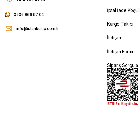
İptal İade Koşull
0506 866 97 04
Kargo Takibi
info@istanbultip.com.tr
İletişim
İletişim Formu
Sipariş Sorgula