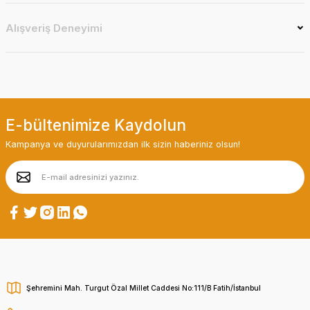
Alışveriş Deneyimi
E-bültenimize Kaydolun
Kampanya ve duyurularımızdan ilk sizin haberiniz olsun!
Şehremini Mah. Turgut Özal Millet Caddesi No:111/B Fatih/İstanbul