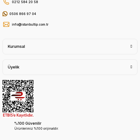
0212 584 20 58
0506 866 97 04
info@istanbultip.com.tr
Kurumsal
Üyelik
%100 Güvenilir
Ürünlerimiz %100 orijinaldir.