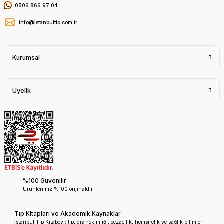
0506 866 97 04
info@istanbultip.com.tr
Kurumsal
Üyelik
%100 Güvenilir
Ürünlerimiz %100 orijinaldir.
Tıp Kitapları ve Akademik Kaynaklar
İstanbul Tıp Kitabevi; tıp, diş hekimliği, eczacılık, hemşirelik ve sağlık bilimleri