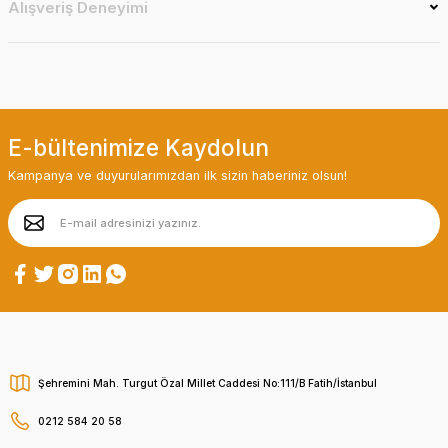
Alışveriş Deneyimi
E-bültenimize Kaydolun
Kampanya ve duyurularımızdan ilk sizin haberiniz olsun!
Şehremini Mah. Turgut Özal Millet Caddesi No:111/B Fatih/İstanbul
0212 584 20 58