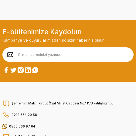
E-bültenimize Kaydolun
Kampanya ve duyurularımızdan ilk sizin haberiniz olsun!
Şehremini Mah. Turgut Özal Millet Caddesi No:111/B Fatih/İstanbul
0212 584 20 58
0506 866 97 04