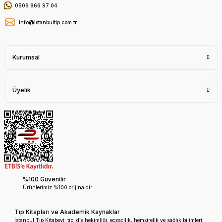
0506 866 97 04
info@istanbultip.com.tr
Kurumsal
Üyelik
%100 Güvenilir
Ürünlerimiz %100 orijinaldir.
Tıp Kitapları ve Akademik Kaynaklar
İstanbul Tıp Kitabevi; tıp, diş hekimliği, eczacılık, hemşirelik ve sağlık bilimleri