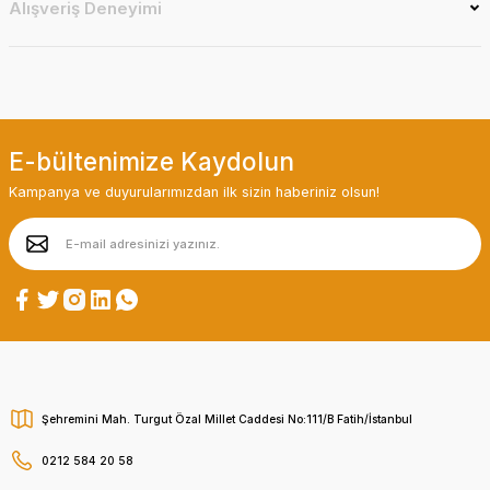
Alışveriş Deneyimi
E-bültenimize Kaydolun
Kampanya ve duyurularımızdan ilk sizin haberiniz olsun!
Şehremini Mah. Turgut Özal Millet Caddesi No:111/B Fatih/İstanbul
0212 584 20 58