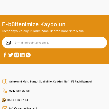
E-bültenimize Kaydolun
Kampanya ve duyurularımızdan ilk sizin haberiniz olsun!
Şehremini Mah. Turgut Özal Millet Caddesi No:111/B Fatih/İstanbul
0212 584 20 58
0506 866 97 04
info@istanbultip.com.tr