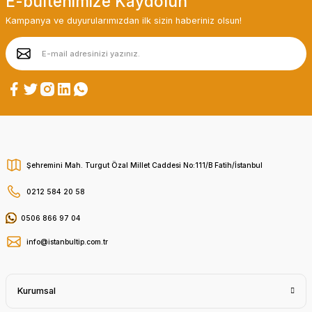
E-bültenimize Kaydolun
Kampanya ve duyurularımızdan ilk sizin haberiniz olsun!
Şehremini Mah. Turgut Özal Millet Caddesi No:111/B Fatih/İstanbul
0212 584 20 58
0506 866 97 04
info@istanbultip.com.tr
Kurumsal