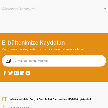
Alışveriş Deneyimi
E-bültenimize Kaydolun
Kampanya ve duyurularımızdan ilk sizin haberiniz olsun!
Şehremini Mah. Turgut Özal Millet Caddesi No:111/B Fatih/İstanbul