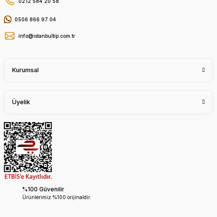
0212 584 20 58
0506 866 97 04
info@istanbultip.com.tr
Kurumsal
Üyelik
%100 Güvenilir
Ürünlerimiz %100 orijinaldir.