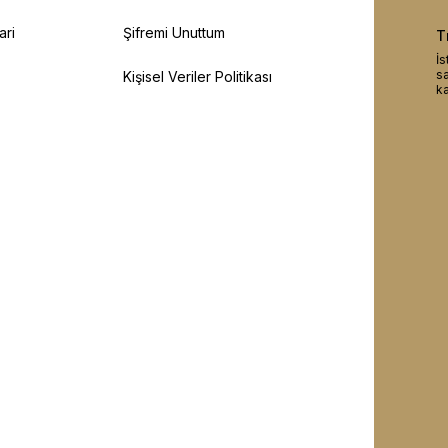
ari
Şifremi Unuttum
T
İs
sa
Kişisel Veriler Politikası
ka