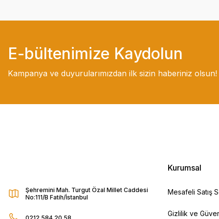
E-bültenimize Kaydolun
Kampanya ve duyurularımızdan ilk sizin haberiniz olsun!
Kurumsal
Şehremini Mah. Turgut Özal Millet Caddesi
Mesafeli Satış 
No:111/B Fatih/İstanbul
Gizlilik ve Güven
0212 584 20 58