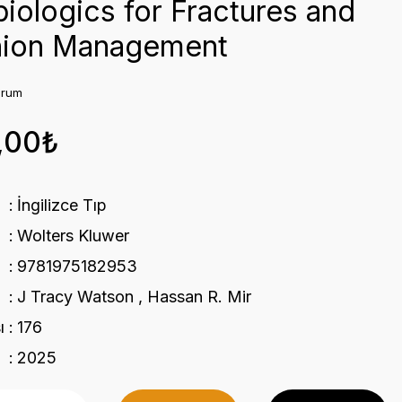
iologics for Fractures and
ion Management
orum
,00₺
İngilizce Tıp
Wolters Kluwer
9781975182953
J Tracy Watson , Hassan R. Mir
ı
176
2025