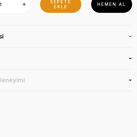
SEPETE
HEMEN AL
EKLE
si
 Deneyimi