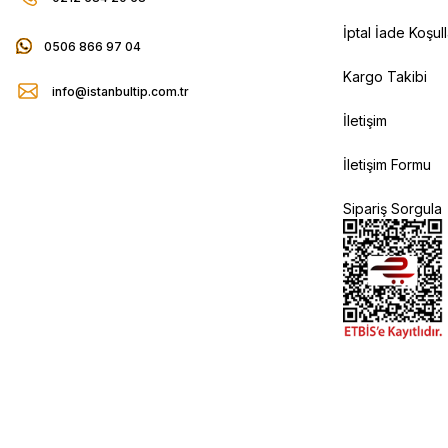
İptal İade Koşull
0506 866 97 04
Kargo Takibi
info@istanbultip.com.tr
İletişim
İletişim Formu
Sipariş Sorgula