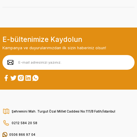
E-bültenimize Kaydolun
Kampanya ve duyurularımızdan ilk sizin haberiniz olsun!
Şehremini Mah. Turgut Özal Millet Caddesi No:111/B Fatih/İstanbul
0212 584 20 58
0506 866 97 04