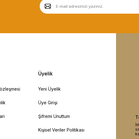
Üyelik
Sözleşmesi
Yeni Üyelik
lik
Üye Girişi
ari
Şifremi Unuttum
T
İs
sa
Kişisel Veriler Politikası
ka