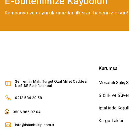
E-bültenimize Kaydolun
Kampanya ve duyurularımızdan ilk sizin haberiniz olsun!
Kurumsal
Şehremini Mah. Turgut Özal Millet Caddesi
Mesafeli Satış 
No:111/B Fatih/İstanbul
Gizlilik ve Güven
0212 584 20 58
İptal İade Koşull
0506 866 97 04
Kargo Takibi
info@istanbultip.com.tr