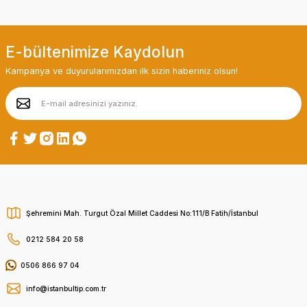
E-bültenimize Kaydolun
Kampanya ve duyurularımızdan ilk sizin haberiniz olsun!
Şehremini Mah. Turgut Özal Millet Caddesi No:111/B Fatih/İstanbul
0212 584 20 58
0506 866 97 04
info@istanbultip.com.tr