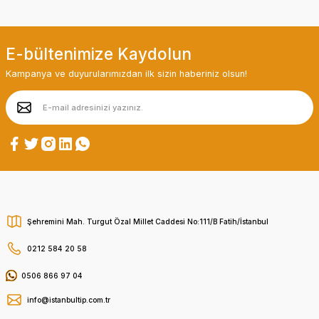
E-bültenimize Kaydolun
Kampanya ve duyurularımızdan ilk sizin haberiniz olsun!
Şehremini Mah. Turgut Özal Millet Caddesi No:111/B Fatih/İstanbul
0212 584 20 58
0506 866 97 04
info@istanbultip.com.tr