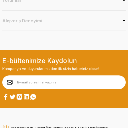
Yorumlar
Alışveriş Deneyimi
E-bültenimize Kaydolun
Kampanya ve duyurularımızdan ilk sizin haberiniz olsun!
Şehremini Mah. Turgut Özal Millet Caddesi No:111/B Fatih/İstanbul