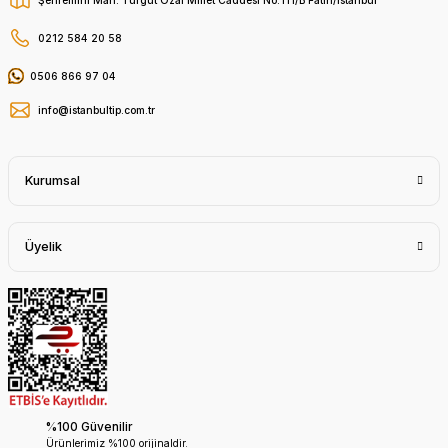
0212 584 20 58
0506 866 97 04
info@istanbultip.com.tr
Kurumsal
Üyelik
%100 Güvenilir
Ürünlerimiz %100 orijinaldir.