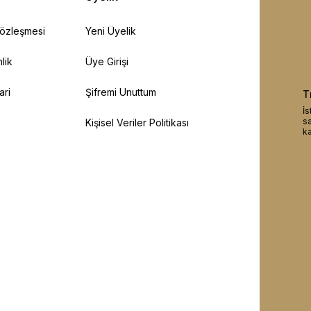
Sözleşmesi
Yeni Üyelik
lik
Üye Girişi
ari
Şifremi Unuttum
T
İs
sa
Kişisel Veriler Politikası
ka