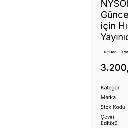
NYSOR
Güncel
için H
Yayınıd
0 puan - 0 y
3.200
Kategori
Marka
Stok Kodu
Çeviri
Editörü