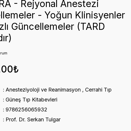
A - Rejyonal Anestezi
lemeler - Yoğun Klinisyenler
ızlı Güncellemeler (TARD
ır)
orum
,00₺
Anesteziyoloji ve Reanimasyon
,
Cerrahi Tıp
Güneş Tıp Kitabevleri
9786256065932
Prof. Dr. Serkan Tulgar