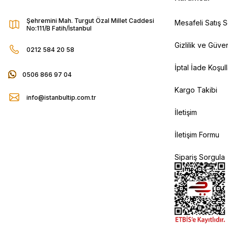
Şehremini Mah. Turgut Özal Millet Caddesi
Mesafeli Satış 
No:111/B Fatih/İstanbul
Gizlilik ve Güven
0212 584 20 58
İptal İade Koşull
0506 866 97 04
Kargo Takibi
info@istanbultip.com.tr
İletişim
İletişim Formu
Sipariş Sorgula