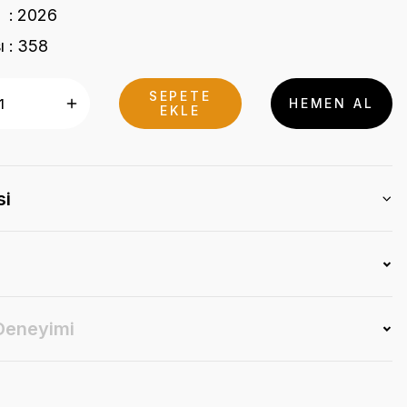
2026
ı
358
SEPETE
HEMEN AL
EKLE
si
 Deneyimi