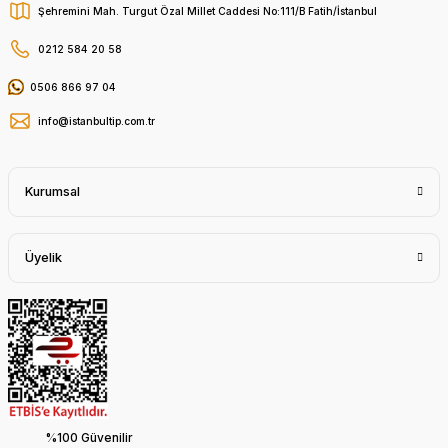
Şehremini Mah. Turgut Özal Millet Caddesi No:111/B Fatih/İstanbul
0212 584 20 58
0506 866 97 04
info@istanbultip.com.tr
Kurumsal
Üyelik
%100 Güvenilir