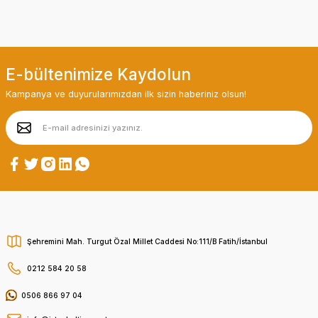
E-bültenimize Kaydolun
Kampanya ve duyurularımızdan ilk sizin haberiniz olsun!
Şehremini Mah. Turgut Özal Millet Caddesi No:111/B Fatih/İstanbul
0212 584 20 58
0506 866 97 04