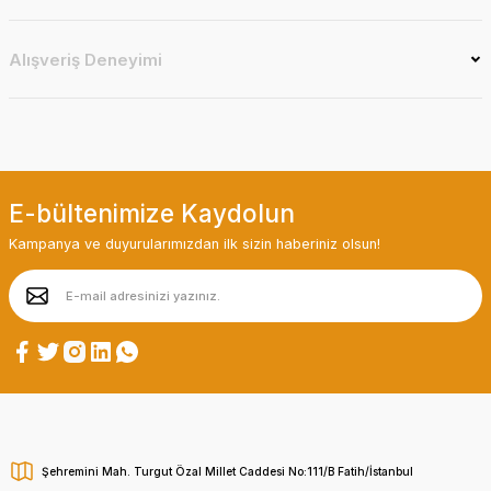
Alışveriş Deneyimi
E-bültenimize Kaydolun
Kampanya ve duyurularımızdan ilk sizin haberiniz olsun!
Şehremini Mah. Turgut Özal Millet Caddesi No:111/B Fatih/İstanbul