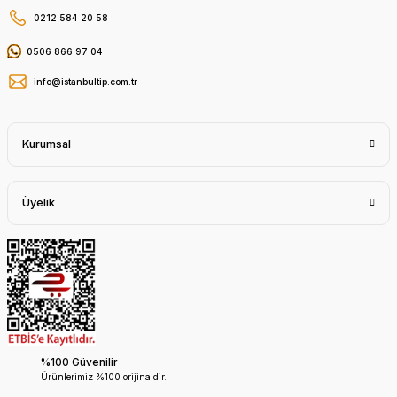
0212 584 20 58
0506 866 97 04
info@istanbultip.com.tr
Kurumsal
Üyelik
%100 Güvenilir
Ürünlerimiz %100 orijinaldir.