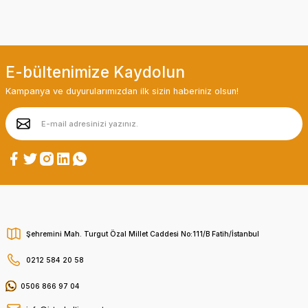
E-bültenimize Kaydolun
Kampanya ve duyurularımızdan ilk sizin haberiniz olsun!
Şehremini Mah. Turgut Özal Millet Caddesi No:111/B Fatih/İstanbul
0212 584 20 58
0506 866 97 04