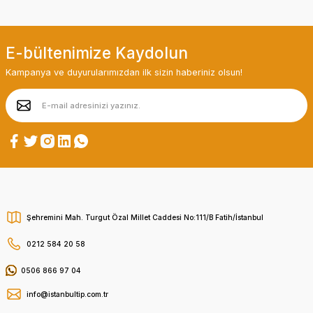
E-bültenimize Kaydolun
Kampanya ve duyurularımızdan ilk sizin haberiniz olsun!
Şehremini Mah. Turgut Özal Millet Caddesi No:111/B Fatih/İstanbul
0212 584 20 58
0506 866 97 04
info@istanbultip.com.tr