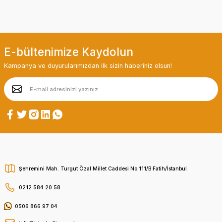
E-bültenimize Kaydolun
Kampanya ve duyurularımızdan ilk sizin haberiniz olsun!
Şehremini Mah. Turgut Özal Millet Caddesi No:111/B Fatih/İstanbul
0212 584 20 58
0506 866 97 04