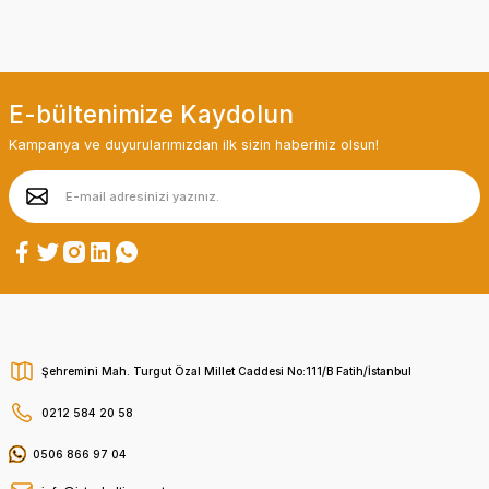
E-bültenimize Kaydolun
Kampanya ve duyurularımızdan ilk sizin haberiniz olsun!
Şehremini Mah. Turgut Özal Millet Caddesi No:111/B Fatih/İstanbul
0212 584 20 58
0506 866 97 04