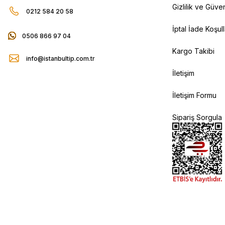
Gizlilik ve Güven
0212 584 20 58
İptal İade Koşull
0506 866 97 04
Kargo Takibi
info@istanbultip.com.tr
İletişim
İletişim Formu
Sipariş Sorgula