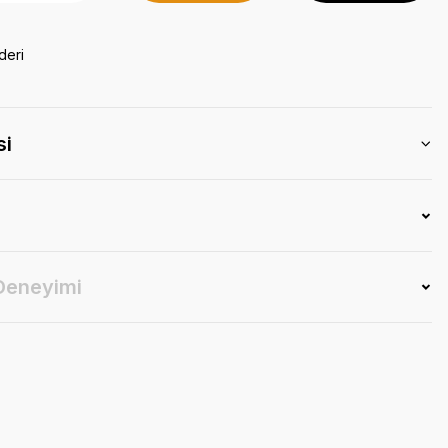
deri
si
 Deneyimi