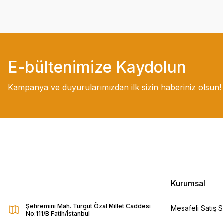
E-bültenimize Kaydolun
Kampanya ve duyurularımızdan ilk sizin haberiniz olsun!
Kurumsal
Şehremini Mah. Turgut Özal Millet Caddesi
Mesafeli Satış 
No:111/B Fatih/İstanbul