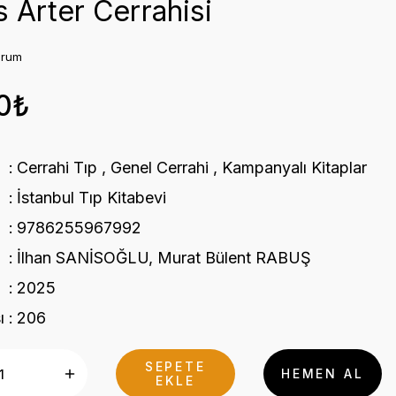
s Arter Cerrahisi
orum
0₺
Cerrahi Tıp
,
Genel Cerrahi
,
Kampanyalı Kitaplar
İstanbul Tıp Kitabevi
9786255967992
İlhan SANİSOĞLU, Murat Bülent RABUŞ
2025
ı
206
SEPETE
HEMEN AL
EKLE