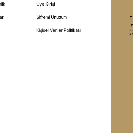
lik
Üye Girişi
ari
Şifremi Unuttum
T
İs
sa
Kişisel Veriler Politikası
ka