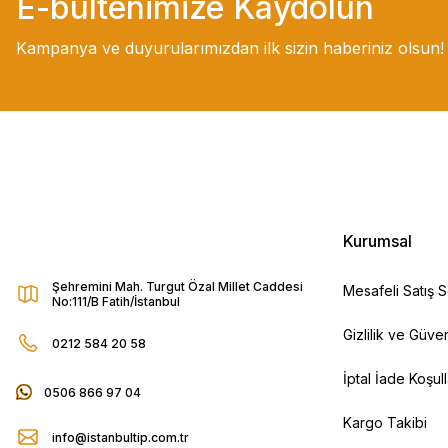
E-bültenimize Kaydolun
Kampanya ve duyurularımızdan ilk sizin haberiniz olsun!
Kurumsal
Şehremini Mah. Turgut Özal Millet Caddesi
Mesafeli Satış 
No:111/B Fatih/İstanbul
Gizlilik ve Güven
0212 584 20 58
İptal İade Koşull
0506 866 97 04
Kargo Takibi
info@istanbultip.com.tr