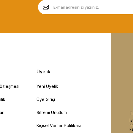
Üyelik
Sözleşmesi
Yeni Üyelik
lik
Üye Girişi
ari
Şifremi Unuttum
T
İs
sa
Kişisel Veriler Politikası
ka