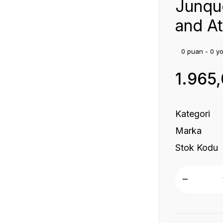
Junque
and At
0 puan - 0 y
1.965
Kategori
Marka
Stok Kodu