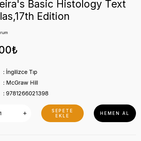
ira's Basic Histology Text
las,17th Edition
orum
,00₺
İngilizce Tıp
McGraw Hill
9781266021398
SEPETE
HEMEN AL
EKLE