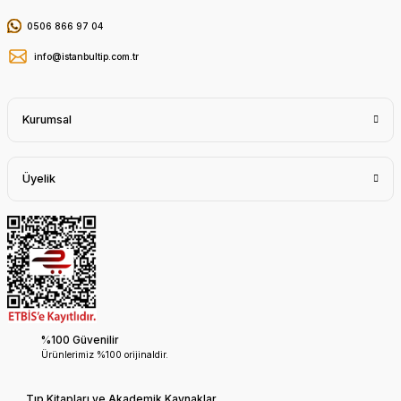
0506 866 97 04
info@istanbultip.com.tr
Kurumsal
Üyelik
%100 Güvenilir
Ürünlerimiz %100 orijinaldir.
Tıp Kitapları ve Akademik Kaynaklar