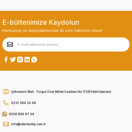
E-bültenimize Kaydolun
Kampanya ve duyurularımızdan ilk sizin haberiniz olsun!
Şehremini Mah. Turgut Özal Millet Caddesi No:111/B Fatih/İstanbul
0212 584 20 58
0506 866 97 04
info@istanbultip.com.tr