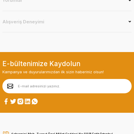
Yorumlar
Alışveriş Deneyimi
E-bültenimize Kaydolun
Kampanya ve duyurularımızdan ilk sizin haberiniz olsun!
Şehremini Mah. Turgut Özal Millet Caddesi No:111/B Fatih/İstanbul