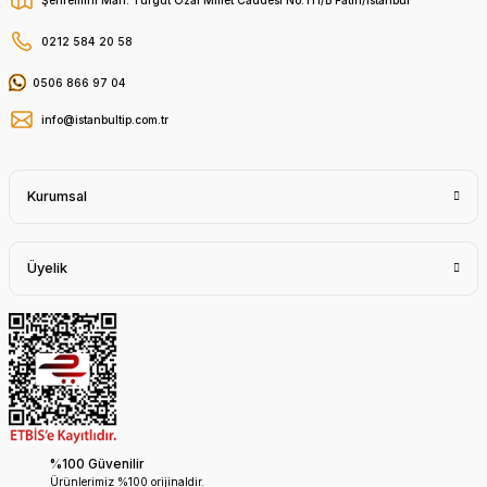
0212 584 20 58
0506 866 97 04
info@istanbultip.com.tr
Kurumsal
Üyelik
%100 Güvenilir
Ürünlerimiz %100 orijinaldir.